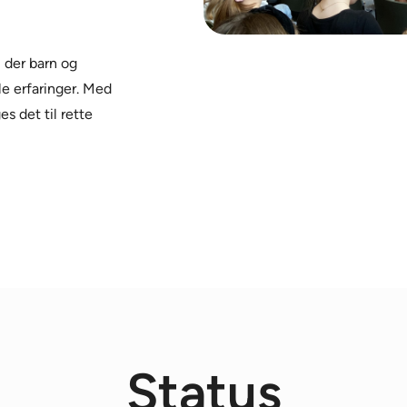
, der barn og
le erfaringer. Med
s det til rette
Status