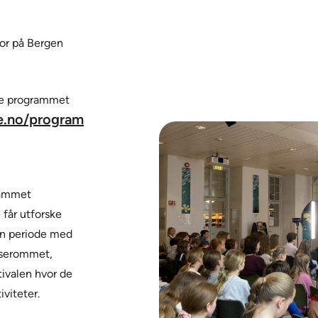
ior på Bergen
ele programmet
e.no/program
rammet
 får utforske
 en periode med
sserommet,
tivalen hvor de
iviteter.