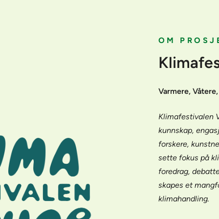
OM PROSJ
Klimafes
Varmere, Våtere, 
Klimafestivalen V
kunnskap, engasj
forskere, kunstne
sette fokus på k
foredrag, debatte
skapes et mangfol
klimahandling.