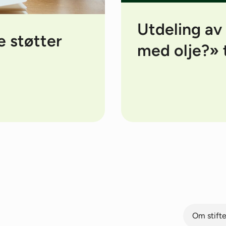
Utdeling av
e støtter
med olje?» t
Om stift