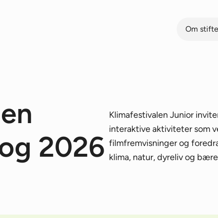
Om stift
len
Klimafestivalen Junior invite
interaktive aktiviteter som ve
 og 2026
filmfremvisninger og foredra
klima, natur, dyreliv og bære