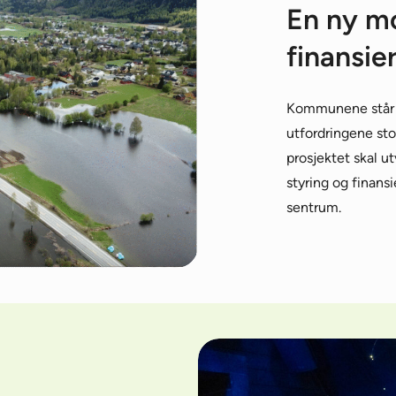
En ny mo
finansie
Kommunene står i
utfordringene st
prosjektet skal u
styring og finan
sentrum.