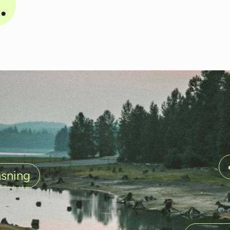
.
sning