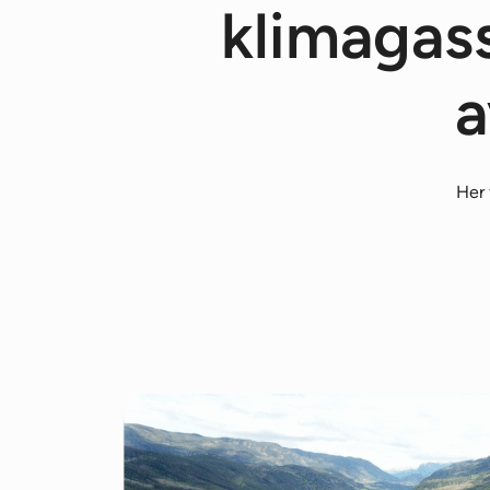
klimagass
a
Her 