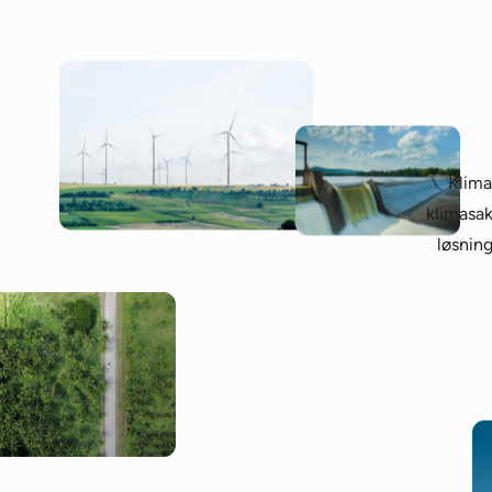
Klima
klimasak
løsning