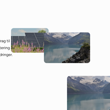
ag til
tering av
dringer.