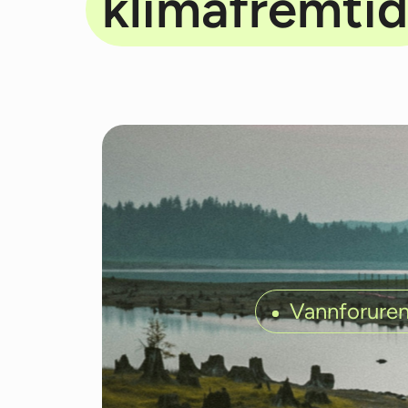
klimafremtid
Vannforuren