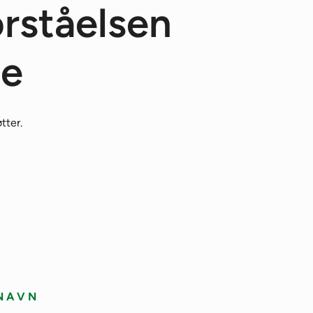
orståelsen
ne
tter.
NAVN